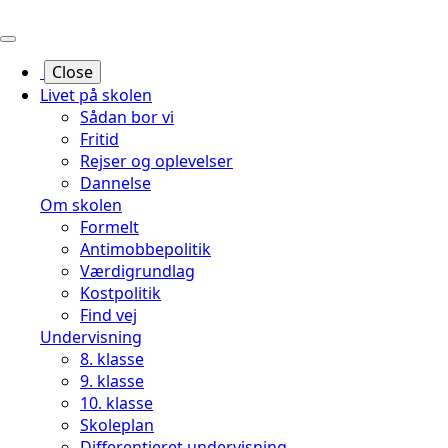
Hop
til
sidens
Close
indhold
Livet på skolen
Sådan bor vi
Fritid
Rejser og oplevelser
Dannelse
Om skolen
Formelt
Antimobbepolitik
Værdigrundlag
Kostpolitik
Find vej
Undervisning
8. klasse
9. klasse
10. klasse
Skoleplan
Differentieret undervisning