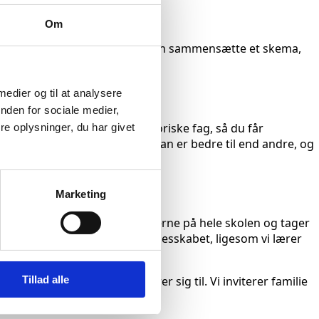
Om
stort udvalg af valgfag, så du kan sammensætte et skema,
igt.
 medier og til at analysere
nden for sociale medier,
tter niveaudeling i de obligatoriske fag, så du får
e oplysninger, du har givet
elt naturligt, at der er ting, man er bedre til end andre, og
Marketing
ng om året pakker vi kufferterne på hele skolen og tager
kan være med til at styrke fællesskabet, ligesom vi lærer
Tillad alle
 lyd og alt det andet, der hører sig til. Vi inviterer familie