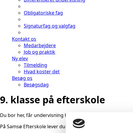
Obligatoriske fag
Signaturfag og valgfag
Kontakt os
Medarbejdere
Job og praktik
Ny elev
Tilmelding
Hvad koster det
Besøg os
Besøgsdag
9. klasse på efterskole
Du bor her, får undervisning her, spiser her og får nye venner
På Samsø Efterskole lever du på skolen. I 11 måneder har 