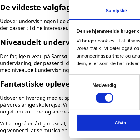
De vildeste valgfag i 9. Klasse – til lan
Samtykke
Udover undervisningen i de obligatoriske skolefag, om du k
der passer til dine interesser. Flere gange om i løbet af sko
Denne hjemmeside bruger c
Niveaudelt undervisning
Vi bruger cookies til at tilpas
vores trafik. Vi deler også 
Det faglige niveau på Samsø Efterskole afgøres ikke bare af, 
annonceringspartnere og anal
undervisning, der passer til dig – både i de fag, der falder 
dem, eller som de har indsaml
med niveaudelt undervisning kan vi tilbyde dig faglige udfor
Samtykkevalg
Fantastiske oplevelser med hele skol
Nødvendig
Udover en hverdag med et spændende skema, byder et år på
på vores årlige skolerejse. Vi tager ud og oplever et andet
noget om kulturer og andres historie.
Afvis
Vi har også en årlig musical, hvor vi river en hel uge ud af ka
og venner til at se musicalen og det er altid en fantastisk o