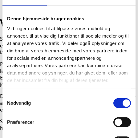
Besøgsdag
Denne hjemmeside bruger cookies
Vi søger …
Vi bruger cookies til at tilpasse vores indhold og
annoncer, til at vise dig funktioner til sociale medier og til
Skal du være med på holdet, der giver vores
at analysere vores trafik. Vi deler også oplysninger om
efterskoleelever store oplevelser og vigtige erfaringer til
din brug af vores hjemmeside med vores partnere inden
lands, til vands og i luften?
for sociale medier, annonceringspartnere og
På Samsø Efterskole slår vi løbende stillinger op. Er du
analysepartnere. Vores partnere kan kombinere disse
lærer kan du finde vores ledige stillinger på
data med andre oplysninger, du har givet dem, eller som
Efterskolerne.dk. Øvrige stillinger slår vi op på bl.a.
de har indsamlet fra din brug af deres tjenester.
Jobindex.
Du er mere en velkommen til at sende os din uopfordrede
Samtykkevalg
ansøgning. Måske er din fagkombination eller praktiske
Nødvendig
evner præcis det vi mangler 🙂
Søger du en praktikplads skal du naturligvis bare
Præferencer
henvende dig. Kontakt os på
info@samsoefterskole.dk