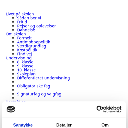
Hop
til
Livet på skolen
Sådan bor vi
sidens
Fritid
indhold
Rejser og oplevelser
Dannelse
Om skolen
Formelt
Antimobbepolitik
Værdigrundlag
Kostpolitik
Find vej
Undervisning
8. klasse
9. klasse
10. klasse
Skoleplan
Differentieret undervisning
Obligatoriske fag
Signaturfag og valgfag
Kontakt os
Medarbejdere
Job og praktik
Ny elev
Tilmelding
Hvad koster det
Samtykke
Detaljer
Om
Besøg os