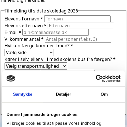
Tilmelding til sidste skoledag 2026
Elevens Fornavn
*
Elevens efternavn
*
E-mail
*
Vi kommer antal
*
Hvilken færge kommer I med?
*
Kører I selv, eller vil I med skolens bus fra færgen?
*
Samtykke
Detaljer
Om
Evt. kommentar
Captcha
Send
Denne hjemmeside bruger cookies
Vi bruger cookies til at tilpasse vores indhold og