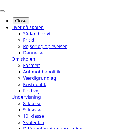
Hop
til
sidens
Close
indhold
Livet på skolen
Sådan bor vi
Fritid
Rejser og oplevelser
Dannelse
Om skolen
Formelt
Antimobbepolitik
Værdigrundlag
Kostpolitik
Find vej
Undervisning
8. klasse
9. klasse
10. klasse
Skoleplan
Differentieret undervisning