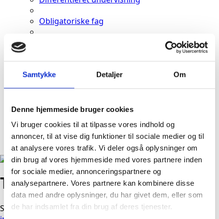
Obligatoriske fag
Signaturfag og valgfag
Kontakt os
Medarbejdere
Samtykke
Detaljer
Om
Job og praktik
Ny elev
Tilmelding
Denne hjemmeside bruger cookies
Hvad koster det
Vi bruger cookies til at tilpasse vores indhold og
Besøg os
annoncer, til at vise dig funktioner til sociale medier og til
Besøgsdag
at analysere vores trafik. Vi deler også oplysninger om
din brug af vores hjemmeside med vores partnere inden
for sociale medier, annonceringspartnere og
Tenna Olsen
analysepartnere. Vores partnere kan kombinere disse
data med andre oplysninger, du har givet dem, eller som
de har indsamlet fra din brug af deres tjenester.
Skolemor
jm@samsoefterskole.dk