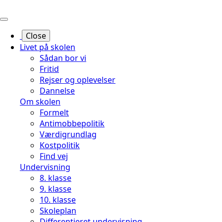
Hop
til
sidens
Close
indhold
Livet på skolen
Sådan bor vi
Fritid
Rejser og oplevelser
Dannelse
Om skolen
Formelt
Antimobbepolitik
Værdigrundlag
Kostpolitik
Find vej
Undervisning
8. klasse
9. klasse
10. klasse
Skoleplan
Differentieret undervisning