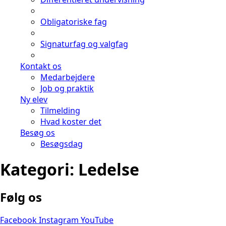
Obligatoriske fag
Signaturfag og valgfag
Kontakt os
Medarbejdere
Job og praktik
Ny elev
Tilmelding
Hvad koster det
Besøg os
Besøgsdag
Kategori:
Ledelse
Følg os
Facebook
Instagram
YouTube