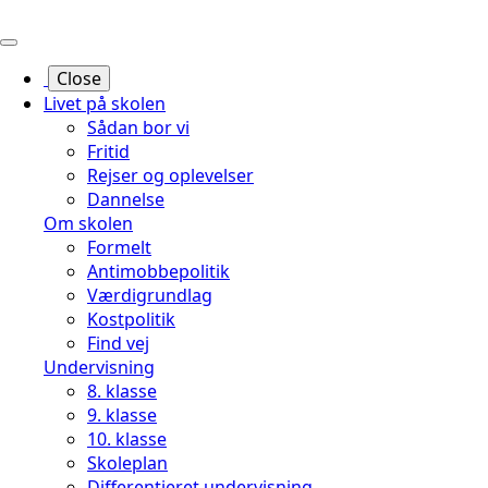
Hop
til
sidens
Close
indhold
Livet på skolen
Sådan bor vi
Fritid
Rejser og oplevelser
Dannelse
Om skolen
Formelt
Antimobbepolitik
Værdigrundlag
Kostpolitik
Find vej
Undervisning
8. klasse
9. klasse
10. klasse
Skoleplan
Differentieret undervisning