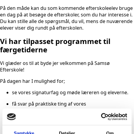
På den måde kan du som kommende efterskoleelev bruge
en dag på at besøge de efterskoler, som du har interesse i.
Du kan stille alle de spørgsmål, du vil, mens de nuværende
elever viser dig rundt på efterskolen.
Vi har tilpasset programmet til
færgetiderne
Vi glæder os til at byde jer velkommen på Samsø
Efterskole!
På dagen har I mulighed for;
se vores signaturfag og møde læreren og eleverne.
få svar på praktiske ting af vores
administrationsmedarbejdere
få en snak med vores forstander og hør om skolen
få en snak med en lærer
Samtykke
Detaljer
Om