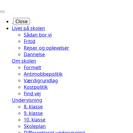
Hop
til
sidens
Close
indhold
Livet på skolen
Sådan bor vi
Fritid
Rejser og oplevelser
Dannelse
Om skolen
Formelt
Antimobbepolitik
Værdigrundlag
Kostpolitik
Find vej
Undervisning
8. klasse
9. klasse
10. klasse
Skoleplan
Differentieret undervisning