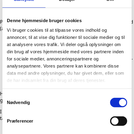
se nuværende elever i forskellige aktiviteter
Denne hjemmeside bruger cookies
Programmet er tilpasset færgetiderne, som ser således ud
(ændringer kan forekomme):
Vi bruger cookies til at tilpasse vores indhold og
annoncer, til at vise dig funktioner til sociale medier og til
Færgeafgang fra Kalundborg kl. 8.55 (Samsoelinjen)
at analysere vores trafik. Vi deler også oplysninger om
og retur kl. 16.30
din brug af vores hjemmeside med vores partnere inden
Færgeafgang fra Århus kl. 9.00 (til Samsø) og retur kl.
for sociale medier, annonceringspartnere og
15.15
analysepartnere. Vores partnere kan kombinere disse
data med andre oplysninger, du har givet dem, eller som
Færgeafgang fra Hou kl. 9.30 (til Samsø) og retur kl.
de har indsamlet fra din brug af deres tjenester.
15.45
Husk at bestille plads på færgerne, også selvom I er
Samtykkevalg
gående.
Nødvendig
I kan vælge at tage med vores efterskolebus, hvis I ikke
tager bilen med til Samsø. Afgang med skolebussen fra:
Præferencer
Ballen Færgehavn klokken ca. 10.20