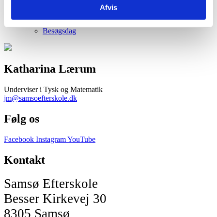
Tilmelding
Afvis
Hvad koster det
Besøg os
Besøgsdag
Katharina Lærum
Underviser i Tysk og Matematik
jm@samsoefterskole.dk
Følg os
Facebook
Instagram
YouTube
Kontakt
Samsø Efterskole
Besser Kirkevej 30
8305 Samsø