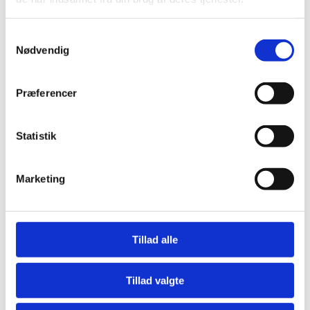
Sådan bor vi
Fritid
Rejser og oplevelser
Samtykkevalg
Dannelse
Nødvendig
Om skolen
Formelt
Antimobbepolitik
Værdigrundlag
Præferencer
Kostpolitik
Find vej
Undervisning
Statistik
8. klasse
9. klasse
10. klasse
Marketing
Skoleplan
Differentieret undervisning
Obligatoriske fag
Tillad alle
Signaturfag og valgfag
Kontakt os
Medarbejdere
Tillad valgte
Job og praktik
Ny elev